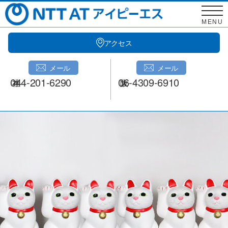
Skip
to
MENU
content
アクセス
メール
メール
044-201-6290
06-4309-6910