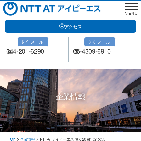
Skip
to
MENU
content
アクセス
メール
メール
044-201-6290
06-4309-6910
企業情報
>
>
TOP
企業情報
NTT-ATアイピーエス 設立20周年記念誌