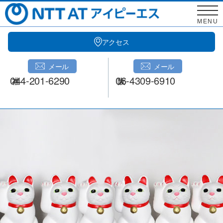
Skip
to
MENU
content
アクセス
メール
メール
044-201-6290
06-4309-6910