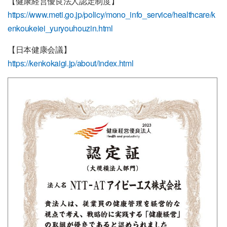
【健康経営優良法人認定制度】
https://www.meti.go.jp/policy/mono_info_service/healthcare/k
enkoukeiei_yuryouhouzin.html
【日本健康会議】
https://kenkokaigi.jp/about/index.html