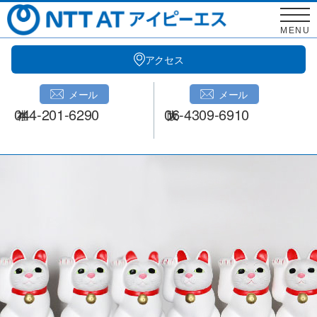
Skip
to
MENU
content
アクセス
メール
メール
044-201-6290
06-4309-6910