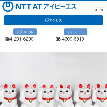
Skip
to
MENU
content
アクセス
メール
メール
044-201-6290
06-4309-6910