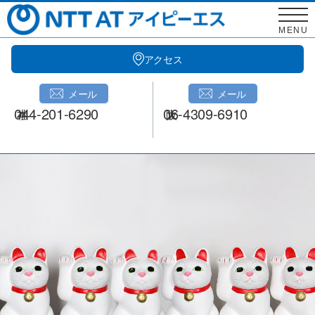
Skip
to
MENU
content
アクセス
メール
メール
044-201-6290
06-4309-6910