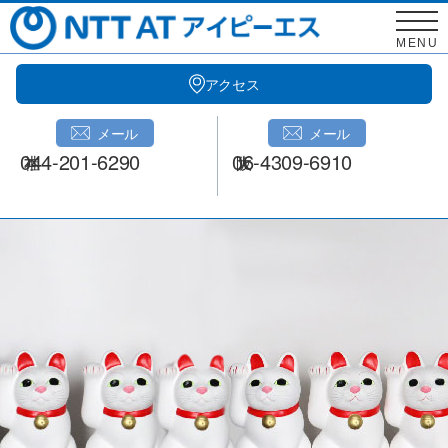
Skip
to
MENU
content
アクセス
メール
メール
044-201-6290
06-4309-6910