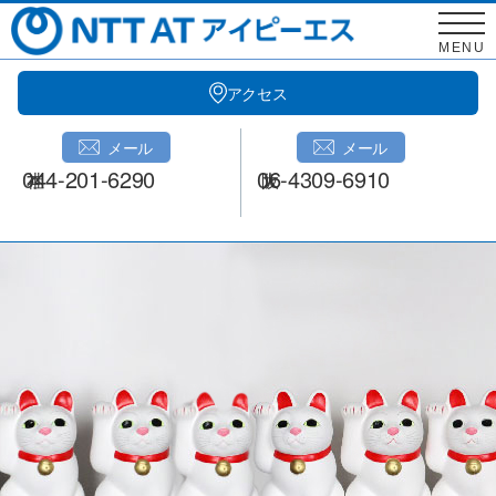
Skip
to
MENU
content
アクセス
メール
メール
044-201-6290
06-4309-6910