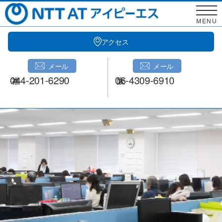
Skip
to
MENU
content
アクセス
メール
メール
044-201-6290
06-4309-6910