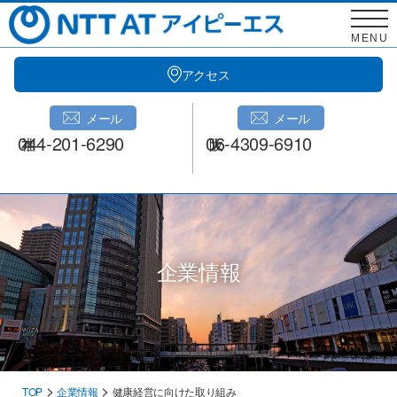
Skip
to
MENU
content
アクセス
メール
メール
044-201-6290
06-4309-6910
企業情報
>
>
TOP
企業情報
健康経営に向けた取り組み