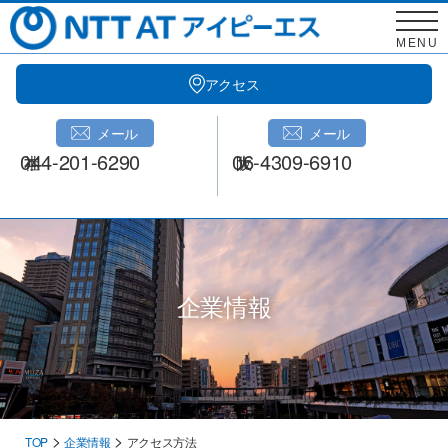
Skip
to
MENU
content
アクセス
メール
メール
044-201-6290
06-4309-6910
企業情報
>
>
TOP
企業情報
アクセス方法