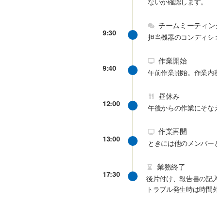
ないか確認します。
チームミーティン
9:30
担当機器のコンディシ
作業開始
9:40
午前作業開始。作業内
昼休み
12:00
午後からの作業にそな
作業再開
13:00
ときには他のメンバー
業務終了
17:30
後片付け、報告書の記
トラブル発生時は時間