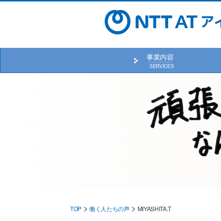
Skip
to
content
事業内容
>
>
TOP
働く人たちの声
MIYASHITA.T