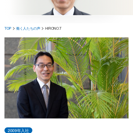
>
>
TOP
働く人たちの声
HIRONO.T
2009年入社