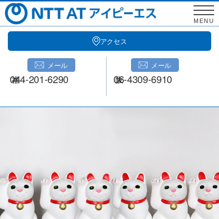
Skip
to
MENU
content
アクセス
メール
メール
044-201-6290
06-4309-6910