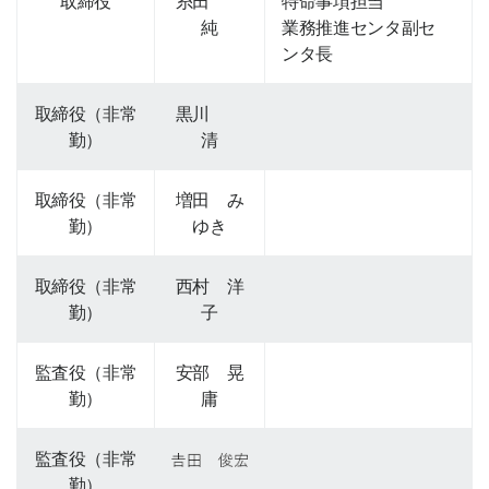
取締役
糸田
特命事項担当
純
業務推進センタ副セ
ンタ長
取締役（非常
黒川
勤）
清
取締役（非常
増田 み
勤）
ゆき
取締役（非常
西村 洋
勤）
子
監査役（非常
安部 晃
勤）
庸
監査役（非常
勤）