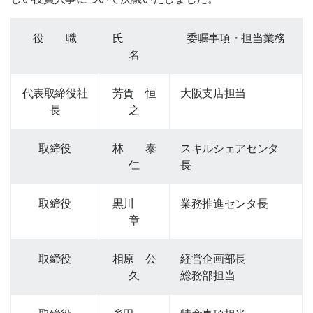
役 職
氏
委嘱事項・担当業務
名
代表取締役社
芳賀 恒
大阪支店担当
長
之
取締役
林 泰
スキルシェアセンタ
仁
長
取締役
黒川
業務推進センタ長
章
取締役
相原 公
経営企画部長
久
総務部担当