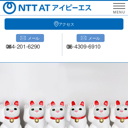
Skip
to
MENU
content
アクセス
メール
メール
044-201-6290
06-4309-6910