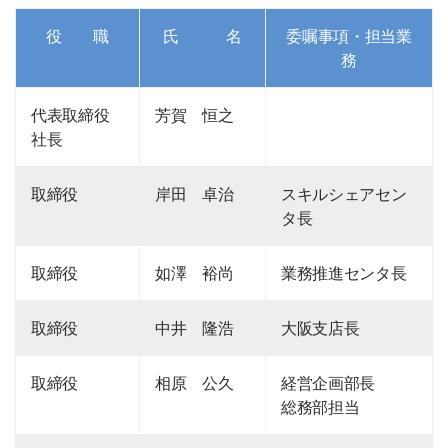
役 職
氏 名
委嘱事項・担当業
務
代表取締役
芳賀 恒之
社長
取締役
岸田 卓治
スキルシェアセン
タ長
取締役
如澤 裕尚
業務推進センタ長
取締役
中井 隆浩
大阪支店長
取締役
相原 公久
経営企画部長
総務部担当