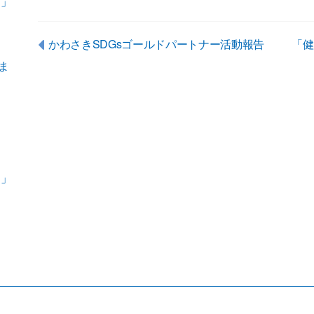
）」
かわさきSDGsゴールドパートナー活動報告
「健
ま
）」