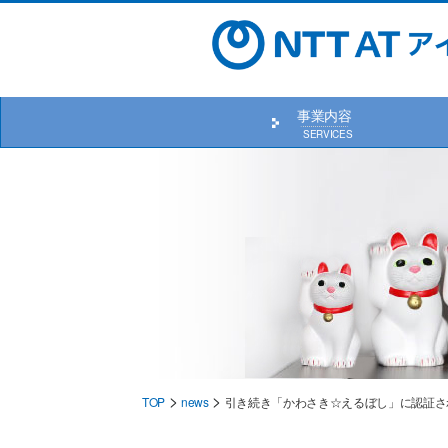
Skip
to
content
事業内容
>
>
TOP
news
引き続き「かわさき☆えるぼし」に認証さ