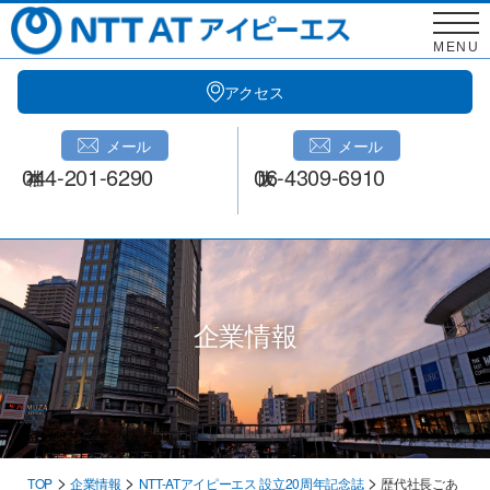
Skip
to
MENU
content
アクセス
メール
メール
044-201-6290
06-4309-6910
企業情報
>
>
>
TOP
企業情報
NTT-ATアイピーエス 設立20周年記念誌
歴代社長ごあ